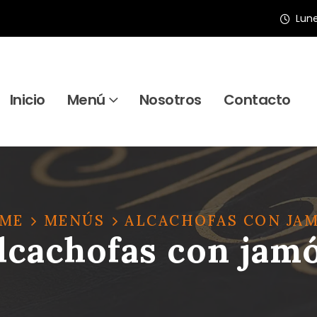
Lune
Inicio
Menú
Nosotros
Contacto
ME
MENÚS
ALCACHOFAS CON JA
lcachofas con jam