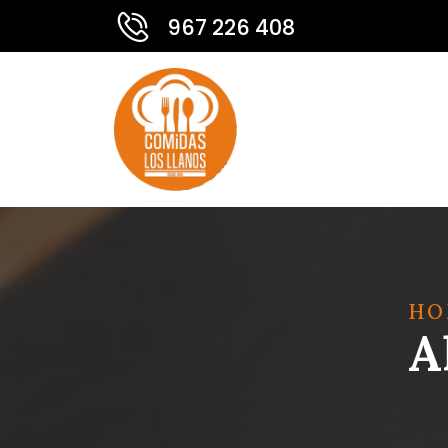
967 226 408
HO
A