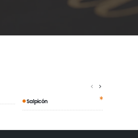
Fideua co
Salpicón